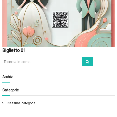
Biglietto 01
C
C
e
e
r
r
c
a
c
Archivi
a
:
Categorie
Nessuna categoria