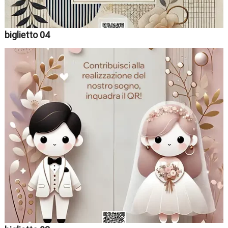
t
biglietto 04