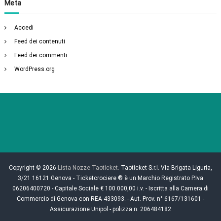
Meta
Accedi
Feed dei contenuti
Feed dei commenti
WordPress.org
Copyright © 2026
Lista Nozze Taoticket.
Taoticket S.r.l. Via Brigata Liguria,
3/21 16121 Genova - Ticketcrociere ® è un Marchio Registrato P.Iva
06206400720 - Capitale Sociale € 100.000,00 i.v. - Iscritta alla Camera di
Commercio di Genova con REA 433093. - Aut. Prov. n° 6167/131601 -
Assicurazione Unipol - polizza n. 206484182